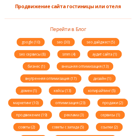
Продвижение сайта гостиницы или отеля
Перейти в Блог
google (10)
seo (30)
seo дайджест (5)
seo сервисы (8)
smm (4)
аудит сайта (1)
бизнес (1)
внешняя оптимизация (13)
внутренняя оптимизация (17)
дизайн (1)
домен (1)
кейсы (13)
копирайтинг (5)
маркетинг (10)
оптимизация (23)
продажи (2)
продвижение (19)
реклама (3)
сервисы (1)
советы (2)
советы с запада (5)
ссылки (2)