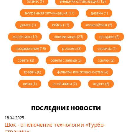
бизнес (1)
внешняя оптимизация (13)
внутренняя оптимизация (17)
дизайн (1)
домен (1)
кейсы (13)
копирайтинг (5)
маркетинг (10)
оптимизация (23)
продажи (2)
продвижение (19)
реклама (3)
сервисы (1)
советы (2)
советы с запада (5)
ссылки (2)
трафик (6)
фильтры поисковых систем (4)
цены (1)
юзабилити (7)
яндекс (8)
ПОСЛЕДНИЕ НОВОСТИ
18.04.2025
Шок - отключение технологии «Турбо-
страниц»