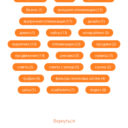
бизнес (1)
внешняя оптимизация (13)
внутренняя оптимизация (17)
дизайн (1)
домен (1)
кейсы (13)
копирайтинг (5)
маркетинг (10)
оптимизация (23)
продажи (2)
продвижение (19)
реклама (3)
сервисы (1)
советы (2)
советы с запада (5)
ссылки (2)
трафик (6)
фильтры поисковых систем (4)
цены (1)
юзабилити (7)
яндекс (8)
Вернуться