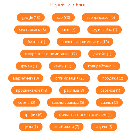
Перейти в Блог
google (10)
seo (30)
seo дайджест (5)
seo сервисы (8)
smm (4)
аудит сайта (1)
бизнес (1)
внешняя оптимизация (13)
внутренняя оптимизация (17)
дизайн (1)
домен (1)
кейсы (13)
копирайтинг (5)
маркетинг (10)
оптимизация (23)
продажи (2)
продвижение (19)
реклама (3)
сервисы (1)
советы (2)
советы с запада (5)
ссылки (2)
трафик (6)
фильтры поисковых систем (4)
цены (1)
юзабилити (7)
яндекс (8)