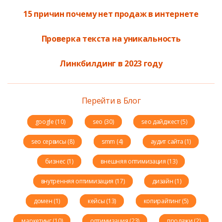
15 причин почему нет продаж в интернете
Проверка текста на уникальность
Линкбилдинг в 2023 году
Перейти в Блог
google (10)
seo (30)
seo дайджест (5)
seo сервисы (8)
smm (4)
аудит сайта (1)
бизнес (1)
внешняя оптимизация (13)
внутренняя оптимизация (17)
дизайн (1)
домен (1)
кейсы (13)
копирайтинг (5)
маркетинг (10)
оптимизация (23)
продажи (2)