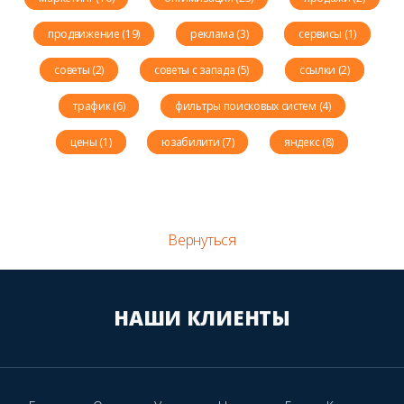
продвижение (19)
реклама (3)
сервисы (1)
советы (2)
советы с запада (5)
ссылки (2)
трафик (6)
фильтры поисковых систем (4)
цены (1)
юзабилити (7)
яндекс (8)
Вернуться
НАШИ КЛИЕНТЫ