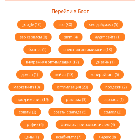
Перейти в Блог
google (10)
seo (30)
seo дайджест (5)
seo сервисы (8)
smm (4)
аудит сайта (1)
бизнес (1)
внешняя оптимизация (13)
внутренняя оптимизация (17)
дизайн (1)
домен (1)
кейсы (13)
копирайтинг (5)
маркетинг (10)
оптимизация (23)
продажи (2)
продвижение (19)
реклама (3)
сервисы (1)
советы (2)
советы с запада (5)
ссылки (2)
трафик (6)
фильтры поисковых систем (4)
цены (1)
юзабилити (7)
яндекс (8)