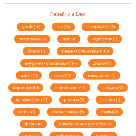
Перейти в Блог
google (10)
seo (30)
seo дайджест (5)
seo сервисы (8)
smm (4)
аудит сайта (1)
бизнес (1)
внешняя оптимизация (13)
внутренняя оптимизация (17)
дизайн (1)
домен (1)
кейсы (13)
копирайтинг (5)
маркетинг (10)
оптимизация (23)
продажи (2)
продвижение (19)
реклама (3)
сервисы (1)
советы (2)
советы с запада (5)
ссылки (2)
трафик (6)
фильтры поисковых систем (4)